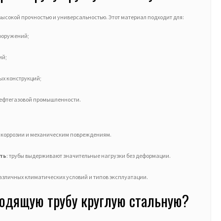
высокой прочностью и универсальностью. Этот материал подходит для:
сооружений;
ий;
ых конструкций;
ефтегазовой промышленности.
 к коррозии и механическим повреждениям.
ть
: трубы выдерживают значительные нагрузки без деформации.
различных климатических условий и типов эксплуатации.
одящую трубу круглую стальную?