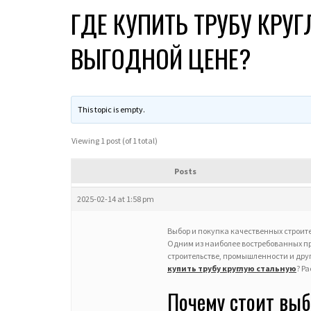
ГДЕ КУПИТЬ ТРУБУ КРУ
ВЫГОДНОЙ ЦЕНЕ?
This topic is empty.
Viewing 1 post (of 1 total)
Posts
2025-02-14 at 1:58 pm
Выбор и покупка качественных строит
Одним из наиболее востребованных п
строительстве, промышленности и друг
купить трубу круглую стальную
? Р
Почему стоит выб