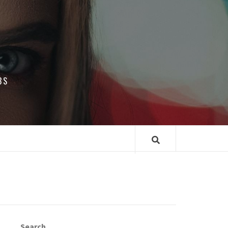
BS
Search