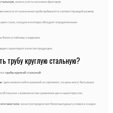
 стальную
, важно учесть несколько факторов:
зависимости от назначения трубы выбирается соответствующий размер.
марки стали, каждая из которых обладает определёнными
ы более устойчивы к коррозии.
вщик гарантирует качество продукции.
ть трубу круглую стальную?
упки
трубы круглой стальной
:
ны
: здесь можно найти широкий ассортимент, но цены могут быть выше.
особ покупки с возможностью сравнения цен и характеристик.
изготовители
: зачастую предлагают более выгодные условия и скидки