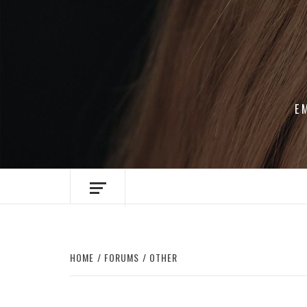
Skip
to
content
E
HOME
FORUMS
OTHER