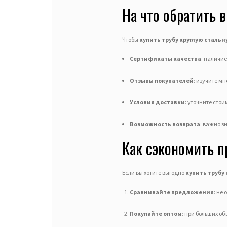
На что обратить 
Чтобы
купить трубу круглую сталь
Сертификаты качества
: наличи
Отзывы покупателей
: изучите м
Условия доставки
: уточните стои
Возможность возврата
: важно з
Как сэкономить п
Если вы хотите выгодно
купить трубу
Сравнивайте предложения
: не
Покупайте оптом
: при больших о