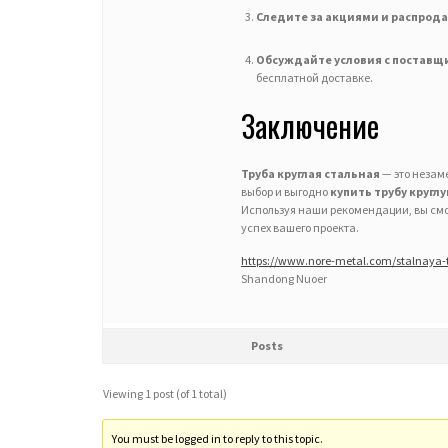
Следите за акциями и распрод
Обсуждайте условия с поставщ
бесплатной доставке.
Заключение
Труба круглая стальная
— это незам
выбор и выгодно
купить трубу кругл
Используя наши рекомендации, вы смо
успех вашего проекта.
https://www.nore-metal.com/stalnaya-
Shandong Nuoer
Posts
Viewing 1 post (of 1 total)
You must be logged in to reply to this topic.