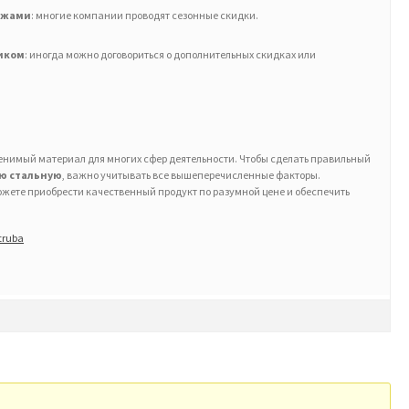
ажами
: многие компании проводят сезонные скидки.
иком
: иногда можно договориться о дополнительных скидках или
енимый материал для многих сфер деятельности. Чтобы сделать правильный
ую стальную
, важно учитывать все вышеперечисленные факторы.
жете приобрести качественный продукт по разумной цене и обеспечить
truba