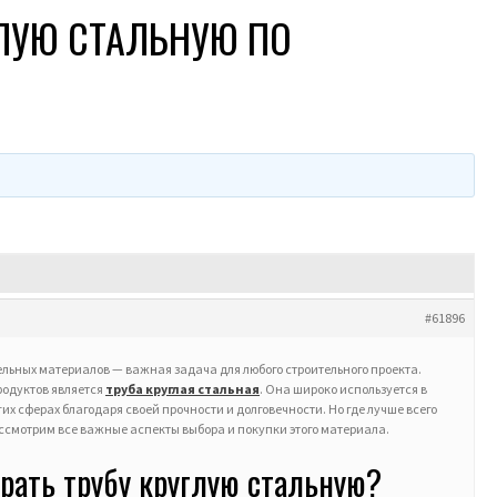
ГЛУЮ СТАЛЬНУЮ ПО
#61896
ельных материалов — важная задача для любого строительного проекта.
родуктов является
труба круглая стальная
. Она широко используется в
их сферах благодаря своей прочности и долговечности. Но где лучше всего
ассмотрим все важные аспекты выбора и покупки этого материала.
рать трубу круглую стальную?