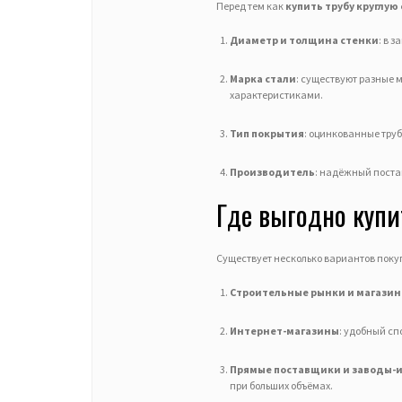
Перед тем как
купить трубу круглую
Диаметр и толщина стенки
: в 
Марка стали
: существуют разные 
характеристиками.
Тип покрытия
: оцинкованные труб
Производитель
: надёжный поста
Где выгодно купи
Существует несколько вариантов пок
Строительные рынки и магази
Интернет-магазины
: удобный сп
Прямые поставщики и заводы-
при больших объёмах.