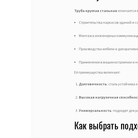
Труба круглая стальная
отличается 
Строительства каркасов зданий и 
Монтажа инженерных коммуникац
Производства мебели и декоративн
Применения в машиностроении и н
Её преимущества включают:
Долговечность
: сталь устойчива
Высокая нагрузочная способнос
Универсальность
: подходят для 
Как выбрать подх