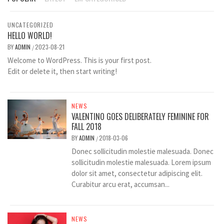
UNCATEGORIZED
HELLO WORLD!
BY
ADMIN
2023-08-21
/
Welcome to WordPress. This is your first post.
Edit or delete it, then start writing!
NEWS
VALENTINO GOES DELIBERATELY FEMININE FOR
FALL 2018
BY
ADMIN
2018-03-06
/
Donec sollicitudin molestie malesuada. Donec
sollicitudin molestie malesuada. Lorem ipsum
dolor sit amet, consectetur adipiscing elit.
Curabitur arcu erat, accumsan...
NEWS