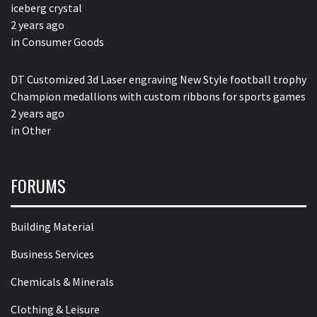
iceberg crystal
2 years ago
in
Consumer Goods
DT Customized 3d Laser engraving New Style football trophy
Champion medallions with custom ribbons for sports games
2 years ago
in
Other
FORUMS
Building Material
Business Services
Chemicals & Minerals
Clothing & Leisure