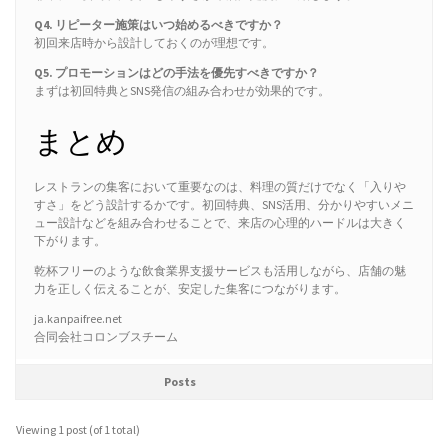
Q4. リピーター施策はいつ始めるべきですか？
初回来店時から設計しておくのが理想です。
Q5. プロモーションはどの手法を優先すべきですか？
まずは初回特典とSNS発信の組み合わせが効果的です。
まとめ
レストランの集客において重要なのは、料理の質だけでなく「入りや
すさ」をどう設計するかです。初回特典、SNS活用、分かりやすいメニ
ュー設計などを組み合わせることで、来店の心理的ハードルは大きく
下がります。
乾杯フリーのような飲食業界支援サービスも活用しながら、店舗の魅
力を正しく伝えることが、安定した集客につながります。
ja.kanpaifree.net
合同会社コロンブスチーム
Posts
Viewing 1 post (of 1 total)