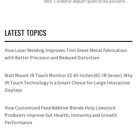
nibh. Curabitur aliquet quam id dui posuere...
LATEST TOPICS
How Laser Welding Improves Thin Sheet Metal Fabrication
with Better Precision and Reduced Distortion
Wall Mount IR Touch Monitor 32-65 Inches(6C-IR Series): Why
IR Touch Technology Is a Smart Choice for Large Interactive
Displays
How Customized Feed Additive Blends Help Livestock
Producers Improve Gut Health, Immunity and Growth
Performance