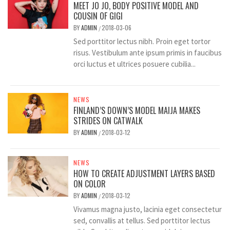
MEET JO JO, BODY POSITIVE MODEL AND
COUSIN OF GIGI
BY
ADMIN
2018-03-06
/
Sed porttitor lectus nibh. Proin eget tortor
risus. Vestibulum ante ipsum primis in faucibus
orci luctus et ultrices posuere cubilia...
NEWS
FINLAND’S DOWN’S MODEL MAIJA MAKES
STRIDES ON CATWALK
BY
ADMIN
2018-03-12
/
NEWS
HOW TO CREATE ADJUSTMENT LAYERS BASED
ON COLOR
BY
ADMIN
2018-03-12
/
Vivamus magna justo, lacinia eget consectetur
sed, convallis at tellus. Sed porttitor lectus