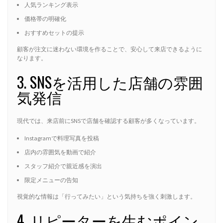
人気ランキング表示
価格帯の明確化
おすすめセットの提示
顧客が注文に迷わない環境を作ることで、安心して来店できるように
なります。
3. SNSを活用した店舗の雰囲
気発信
現代では、来店前にSNSで店舗を確認する顧客が多くなっています。
Instagramで料理写真を投稿
店内の雰囲気を動画で紹介
スタッフ紹介で親近感を演出
限定メニューの告知
視覚的な情報は「行ってみたい」という気持ちを強く刺激します。
4. リピーターを生むポイン