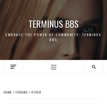
Skip
to
content
TERMINUS BBS
EMBRACE THE POWER OF COMMUNITY: TERMINUS
BBS
Primary
Menu
HOME
FORUMS
OTHER